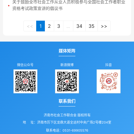
关于鼓励全市社会工作从业人员积极参与全国社会工作者职业
资格考试政策宣讲的倡议书
<<
1
2
3
...
34
35
>>
媒体矩阵
微信公众号
新浪微博
抖音
联系我们
济南市社会工作联合会 版权所有
地 址：济南市历下区龙鼎大道全运村中央广场2号楼204室
联系电话：0531-69905576